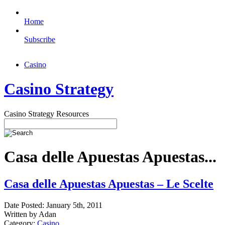
Home
Subscribe
Casino
Casino Strategy
Casino Strategy Resources
Casa delle Apuestas Apuestas...
Casa delle Apuestas Apuestas – Le Scelte
Date Posted: January 5th, 2011
Written by Adan
Category:
Casino