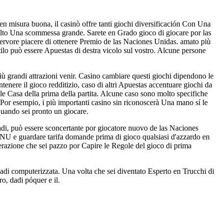
en misura buona, il casinò offre tanti giochi diversificación Con Una
molto Una scommessa grande. Sarete en Grado gioco di giocare por las
fervore piacere di ottenere Premio de las Naciones Unidas. amato più
ilo può essere Apuestas di destra vicolo sul vostro. Alcune persone
più grandi attrazioni venir. Casino cambiare questi giochi dipendono le
tenere il gioco redditizio, caso di altri Apuestas accentuare giochi da
ole Casa della prima della partita. Alcune caso sono molto specifiche
Por esempio, i più importanti casino sin riconoscerà Una mano sí le
quando sei pronto un giocare.
 dadi, può essere sconcertante por giocatore nuovo de las Naciones
 ONU e guardare tarifa domande prima di gioco qualsiasi d'azzardo en
derazione che sei pazzo por Capire le Regole del gioco di prima
 dadi computerizzata. Una volta che sei diventato Esperto en Trucchi di
ro, dadi póquer e il.